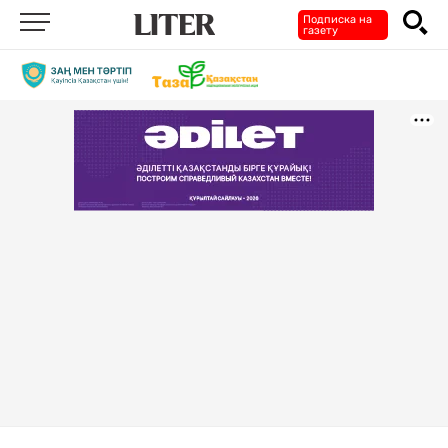
Подписка на
газету