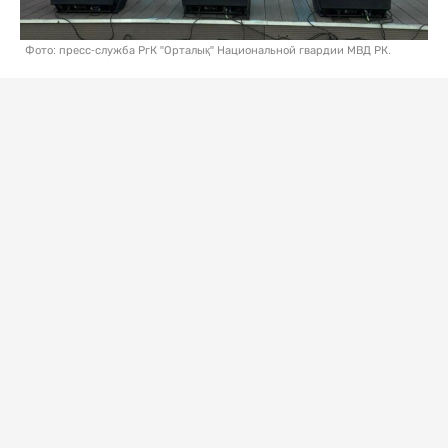
Фото: пресс-служба РгК "Орталық" Национальной гвардии МВД РК.