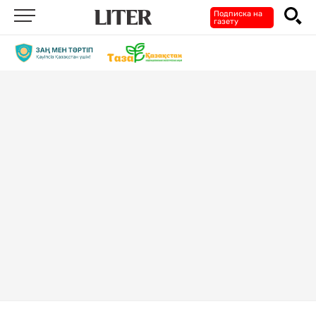
Подписка на
газету