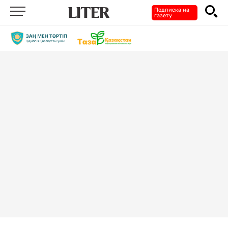
Подписка на
газету