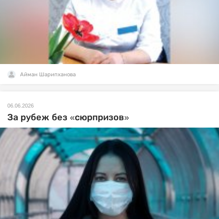
Айман Шарипханова
06.06.2026
За рубеж без «сюрпризов»