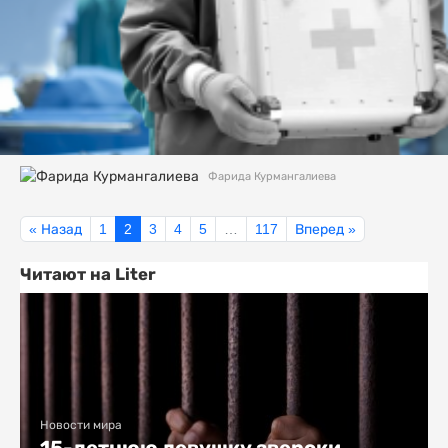
Фарида Курмангалиева
« Назад
1
2
3
4
5
…
117
Вперед »
Читают на Liter
Новости мира
15-летнюю девушку зверски