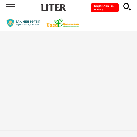
Подписка на
газету