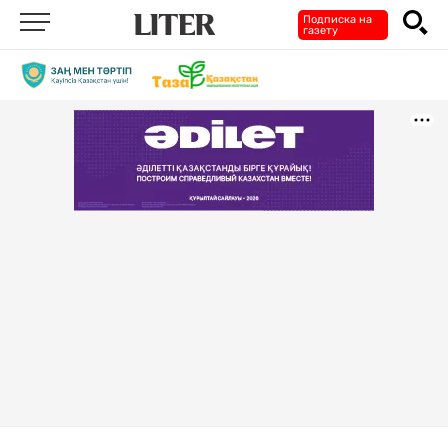
Подписка на
газету