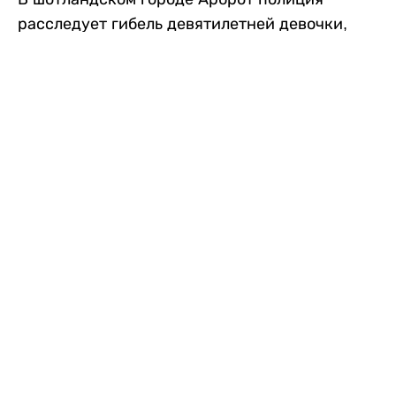
расследует гибель девятилетней девочки,
которую нашли с тяжелыми травмами в
промышленной зоне, где семья разбила
палаточный лагерь. По подозрению в
убийстве ребенка задержан ее 35-летний
отец, передает
Liter.kz
со ссылкой на
The Sun
.
По данным полиции, семья из Западного
Йоркшира приехала в Арброт и разбила
палатку на территории заброшенной
промышленной зоны неподалеку от пляжа.
Вместе с родителями были двое детей.
Местные жители рассказали, что вечером в
воскресенье заметили палатку рядом с
автомобилем Peugeot.