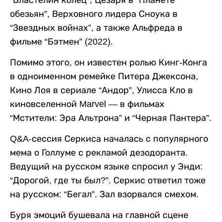
“Властелин колец”, Цезаря в “Планете
обезьян”, Верховного лидера Сноука в
“Звездных войнах”, а также Альфреда в
фильме “Бэтмен” (2022).
Помимо этого, он известен ролью Кинг-Конга
в одноименном ремейке Питера Джексона,
Кино Лоя в сериале “Андор”, Улисса Кло в
киновселенной Marvel — в фильмах
“Мстители: Эра Альтрона” и “Черная Пантера”.
Q&A-сессия Серкиса началась с популярного
мема о Голлуме с рекламой дезодоранта.
Ведущий на русском языке спросил у Энди:
“Дорогой, где ты был?”. Серкис ответил тоже
на русском: “Бегал”. Зал взорвался смехом.
Буря эмоций бушевала на главной сцене