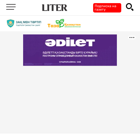
Подписка на
газету