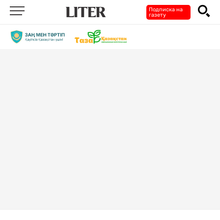
Подписка на
газету