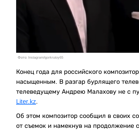
Фото: Instagram/igorkrutoy65
Конец года для российского композито
насыщенным. В разгар бурлящего телеви
телеведущему Андрею Малахову не с пу
Liter.kz
.
Об этом композитор сообщил в своих с
от съемок и намекнув на продолжение 