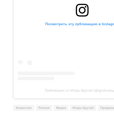
Посмотреть эту публикацию в Instag
Публикация от Игорь Крутой (@igorkruto
Казахстан
Россия
Видео
Игорь Крутой
Продюс