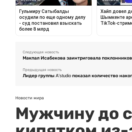
Следующая новость
Макпал Исабекова заинтриговала поклоннико
Предыдущая новость
Лидер группы A'studio показал количество нако
Новости мира
Мужчину до с
кипятком из-