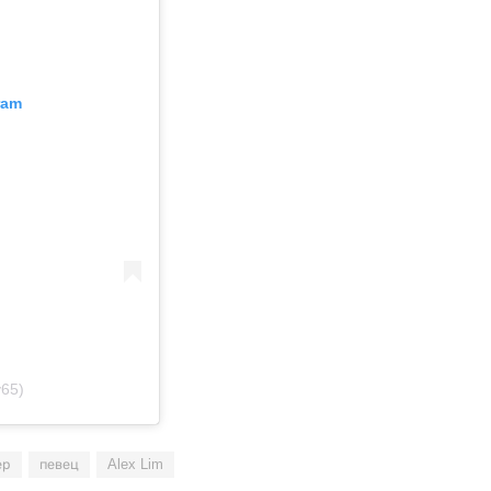
ram
y65)
ер
певец
Alex Lim