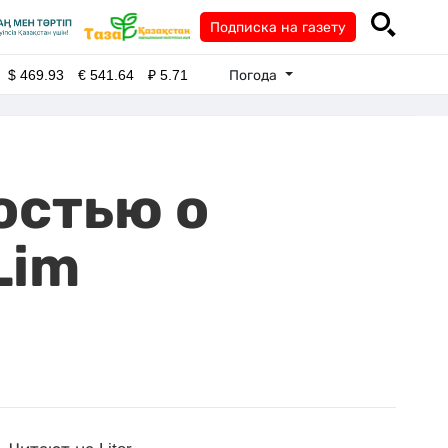
Подписка на газету
Погода
$
469.93
€
541.64
₽
5.71
остью о
Lim