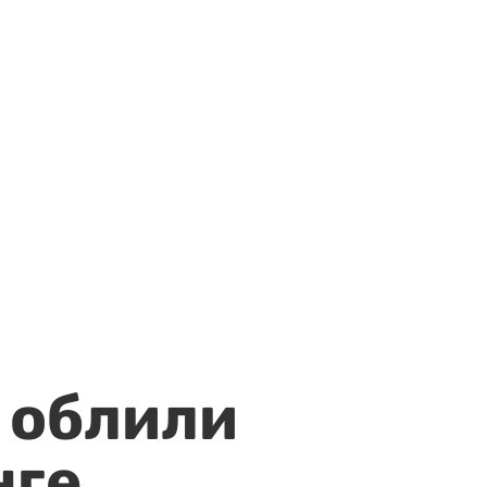
 облили
нге