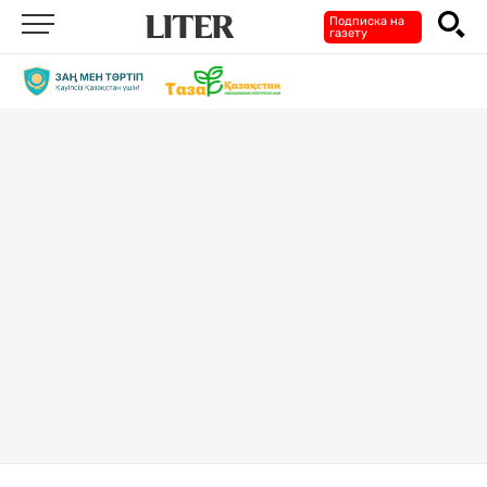
Подписка на
газету