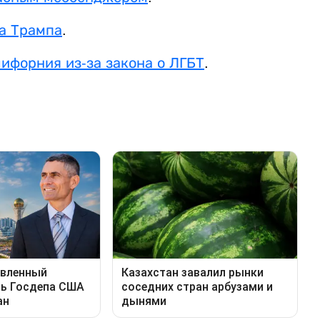
да Трампа
.
ифорния из-за закона о ЛГБТ
.