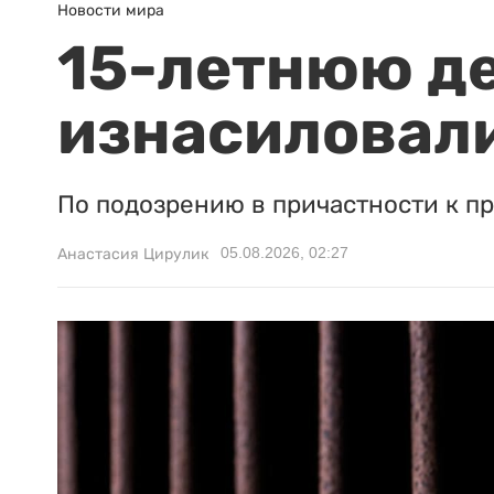
Новости мира
15-летнюю д
изнасиловали
По подозрению в причастности к п
05.08.2026, 02:27
Анастасия Цирулик