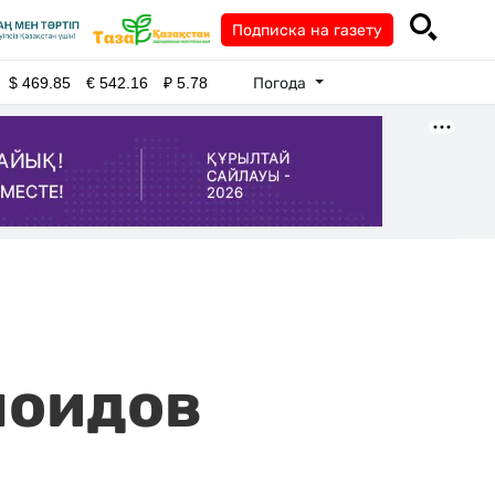
Подписка на газету
Погода
$
469.85
€
542.16
₽
5.78
ноидов