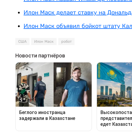
Илон Маск делает ставку на Дональ
Илон Маск объявил бойкот штату Кал
США
Илон Маск
робот