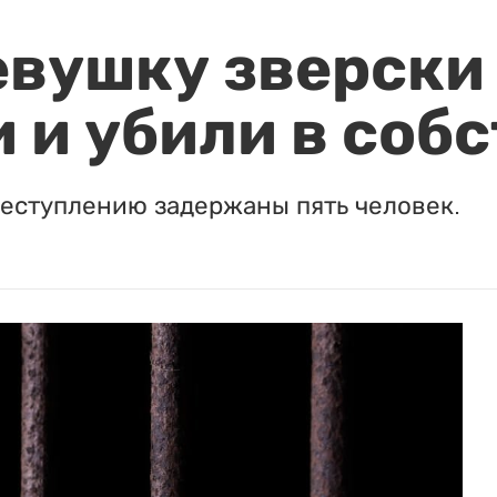
евушку зверски
 и убили в соб
реступлению задержаны пять человек.