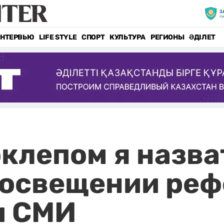
НТЕРВЬЮ
LIFE STYLE
СПОРТ
КУЛЬТУРА
РЕГИОНЫ
ӘДІЛЕТ
клепом я назват
 освещении ре
и СМИ