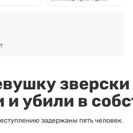
и?
евушку зверски
 и убили в соб
реступлению задержаны пять человек.