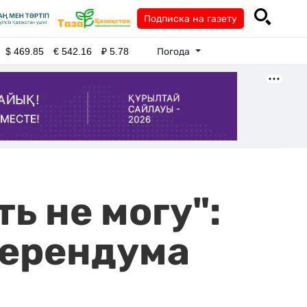
Подписка на газету
Погода
$
469.85
€
542.16
₽
5.78
ь не могу":
ферендума