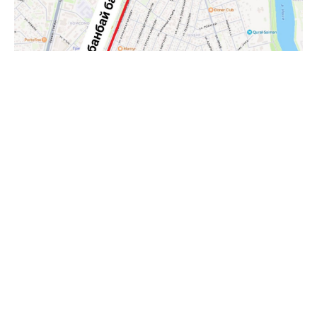
Водителей просят заранее продумывать
альтернативные маршруты и учитывать
возможное увеличение времени в пути.
Пешеходам также рекомендуют быть
внимательными в районе проведения
дорожных работ.