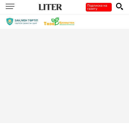
Подписка на
газету