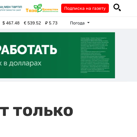
Подписка на газету
Погода
$
467.48
€
539.52
₽
5.73
т только