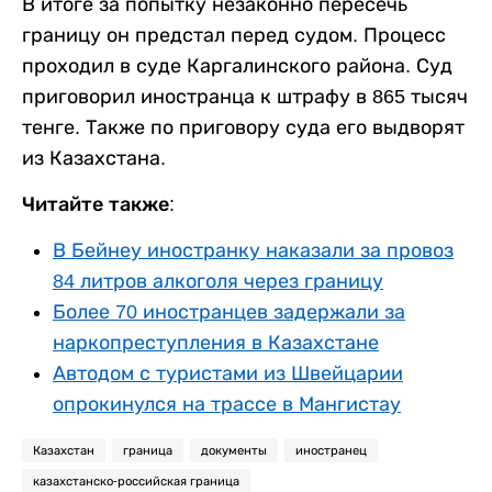
В итоге за попытку незаконно пересечь
границу он предстал перед судом. Процесс
проходил в суде Каргалинского района. Суд
приговорил иностранца к штрафу в 865 тысяч
тенге. Также по приговору суда его выдворят
из Казахстана.
Читайте также:
В Бейнеу иностранку наказали за провоз
84 литров алкоголя через границу
Более 70 иностранцев задержали за
наркопреступления в Казахстане
Автодом с туристами из Швейцарии
опрокинулся на трассе в Мангистау
Казахстан
граница
документы
иностранец
казахстанско-российская граница