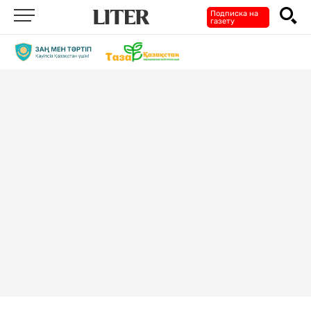
Подписка на
газету