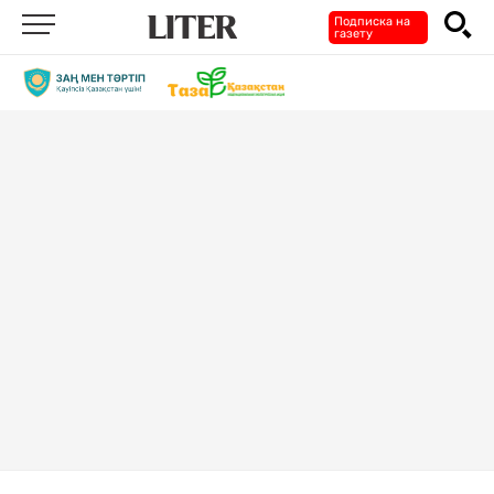
Подписка на
газету