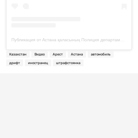
Публикация от Астана қаласының Полиция департаменті (@police__astana)
Казахстан
Видео
Арест
Астана
автомобиль
дрифт
иностранец
штрафстоянка