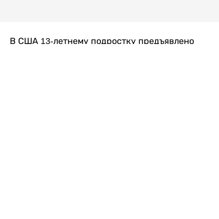
В США 13-летнему подростку предъявлено
обвинение в убийстве второй степени после
гибели его 14-летней сводной сестры. По
версии следствия, трагедия произошла
вскоре после ссоры между детьми, передает
Liter.kz
со ссылкой на
kmph.com
.
Как сообщили в полиции, девочка получила
огнестрельное ранение в голову. Она
скончалась от полученных травм.
Во время происшествия в доме находились
несколько человек, в том числе пятилетний
ребенок. Правоохранительные органы не