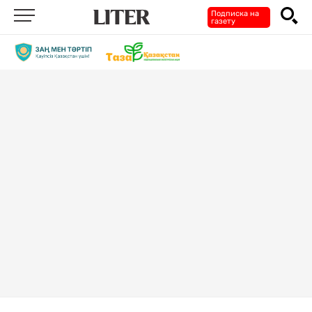
Подписка на
газету