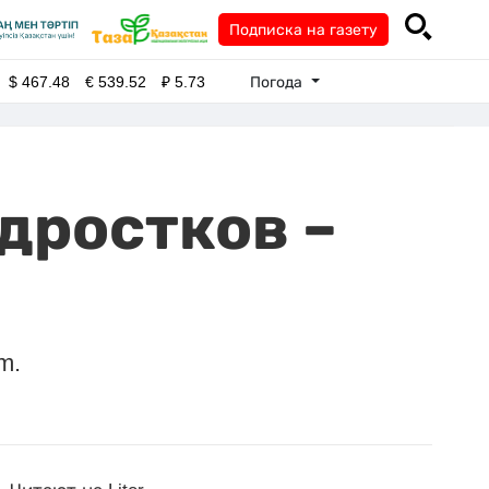
Подписка на газету
Погода
$
467.48
€
539.52
₽
5.73
дростков –
m.