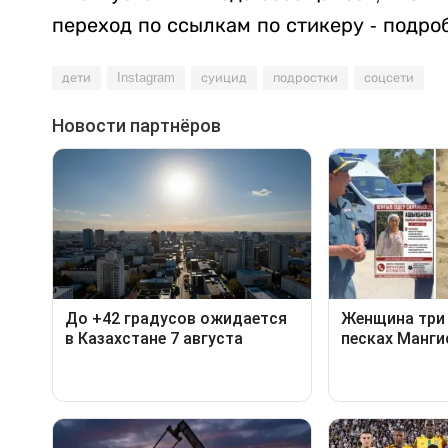
переход по ссылкам по стикеру - подро
дети
Instagram
суицид
подростки
соцсети