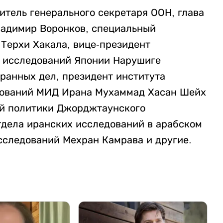
итель генерального секретаря ООН, глава
ладимир Воронков, специальный
 Терхи Хакала, вице-президент
х исследований Японии Нарушиге
ранных дел, президент института
дований МИД Ирана Мухаммад Хасан Шейх
ой политики Джорджтаунского
тдела иранских исследований в арабском
сследований Мехран Камрава и другие.