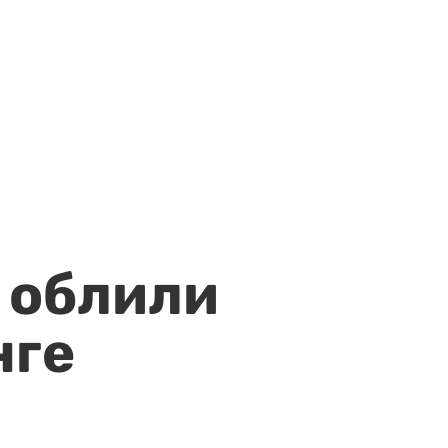
 облили
нге