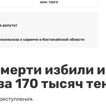
а депутат
инсельхоза о саранче в Костанайской области
мерти избили и
за 170 тысяч те
реступления.