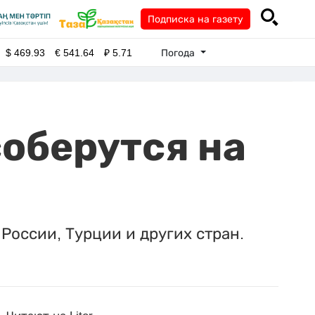
Подписка на газету
Погода
$
469.93
€
541.64
₽
5.71
соберутся на
России, Турции и других стран.