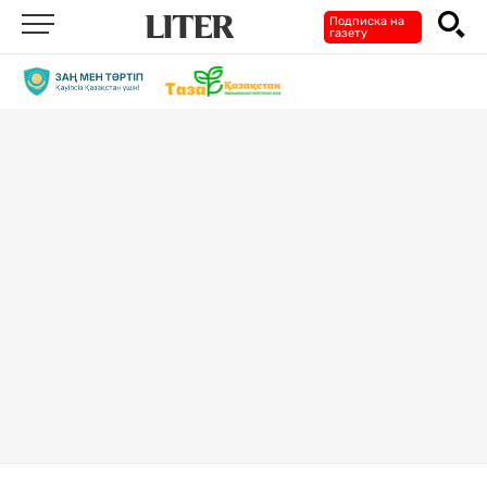
Подписка на
газету