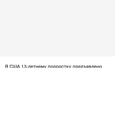
В США 13-летнему подростку предъявлено
обвинение в убийстве второй степени после
гибели его 14-летней сводной сестры. По
версии следствия, трагедия произошла
вскоре после ссоры между детьми, передает
Liter.kz
со ссылкой на
kmph.com
.
Как сообщили в полиции, девочка получила