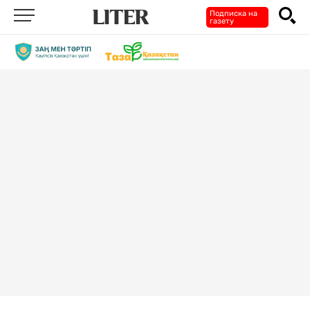
Подписка на
газету