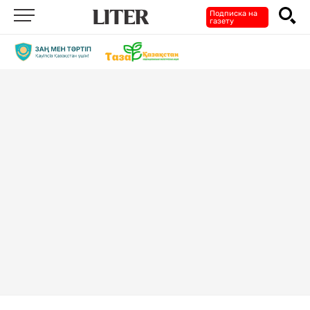
Подписка на
газету