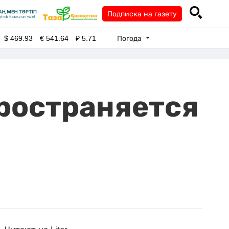
Подписка на газету
Погода
$
469.93
€
541.64
₽
5.71
пространяется