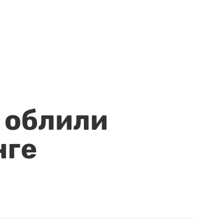
 облили
нге