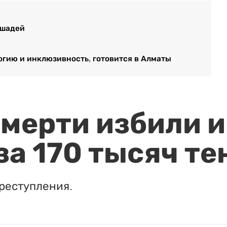
ошадей
логию и инклюзивность, готовится в Алматы
мерти избили и
за 170 тысяч те
реступления.