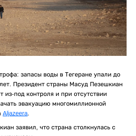
трофа: запасы воды в Тегеране упали до
 лет. Президент страны Масуд Пезешкиан
т из-под контроля и при отсутствии
начать эвакуацию многомиллионной
а
Аljazeera
.
иан заявил, что страна столкнулась с