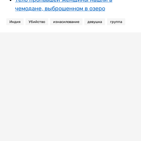
чемодане, выброшенном в озеро
Индия
Убийство
изнасилование
девушка
группа