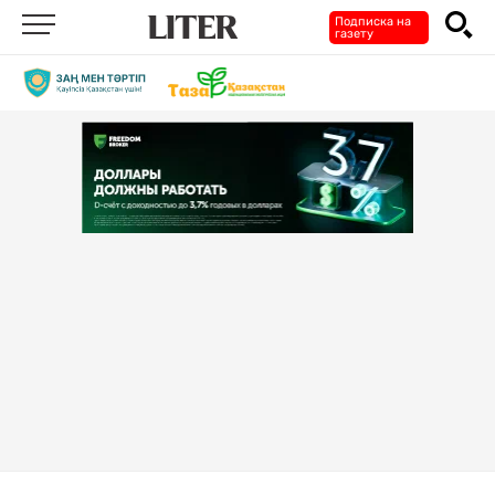
Подписка на
газету