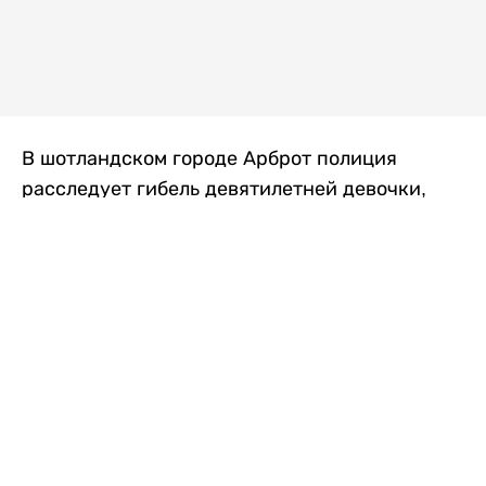
В шотландском городе Арброт полиция
расследует гибель девятилетней девочки,
которую нашли с тяжелыми травмами в
промышленной зоне, где семья разбила
палаточный лагерь. По подозрению в
убийстве ребенка задержан ее 35-летний
отец, передает
Liter.kz
со ссылкой на
The Sun
.
По данным полиции, семья из Западного
Йоркшира приехала в Арброт и разбила
палатку на территории заброшенной
промышленной зоны неподалеку от пляжа.