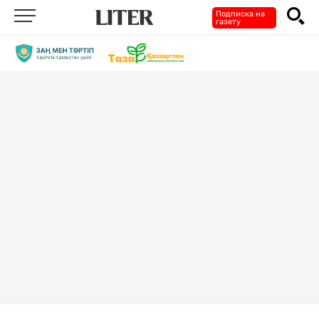
Подписка на
газету