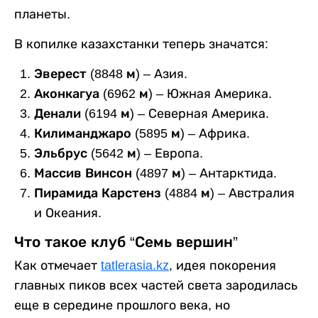
планеты.
В копилке казахстанки теперь значатся:
Эверест (8848 м)
– Азия.
Аконкагуа (6962 м)
– Южная Америка.
Денали (6194 м)
– Северная Америка.
Килиманджаро (5895 м)
– Африка.
Эльбрус (5642 м)
– Европа.
Массив Винсон (4897 м)
– Антарктида.
Пирамида Карстенз (4884 м)
– Австралия
и Океания.
Что такое клуб “Семь вершин”
Как отмечает
tatlerasia.kz
, идея покорения
главных пиков всех частей света зародилась
еще в середине прошлого века, но