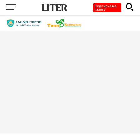
Подписка на
газету