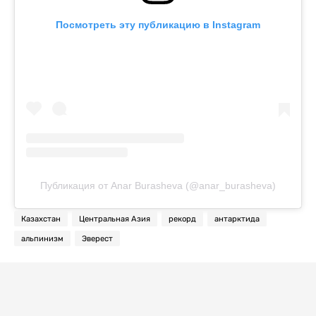
Посмотреть эту публикацию в Instagram
Публикация от Anar Burasheva (@anar_burasheva)
Казахстан
Центральная Азия
рекорд
антарктида
альпинизм
Эверест