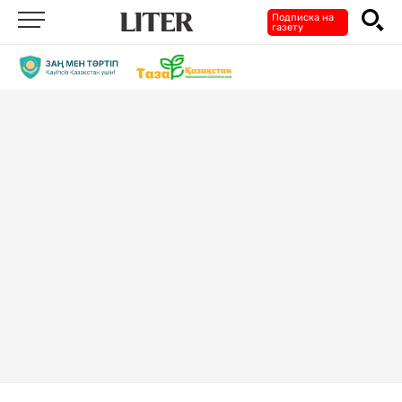
Подписка на
газету