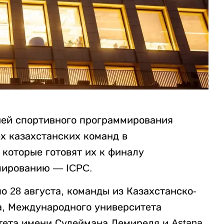
ией спортивного программирования
х казахстанских команд в
которые готовят их к финалу
мированию — ICPC.
о 28 августа, команды из Казахстанско-
а, Международного университета
ета имени Сулеймана Демиреля и Astana