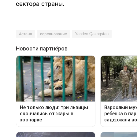
сектора страны.
Астана
соревнование
Yandex Qazaqstan