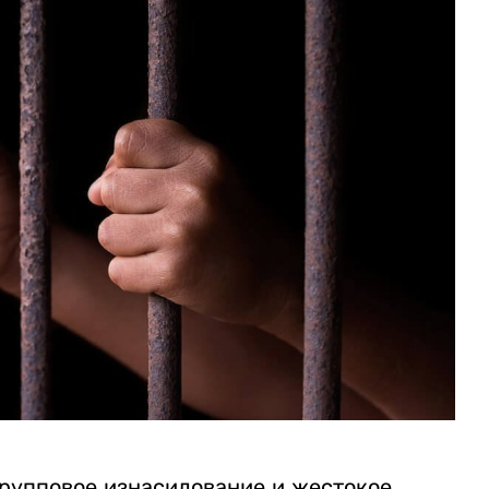
рупповое изнасилование и жестокое