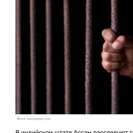
Фото: istockphoto.com
В индийском штате Ассам расследуют г