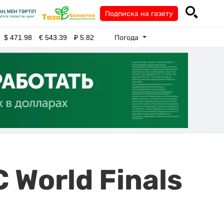
Подписка на газету
Погода
$
471.98
€
543.39
₽
5.82
 World Finals