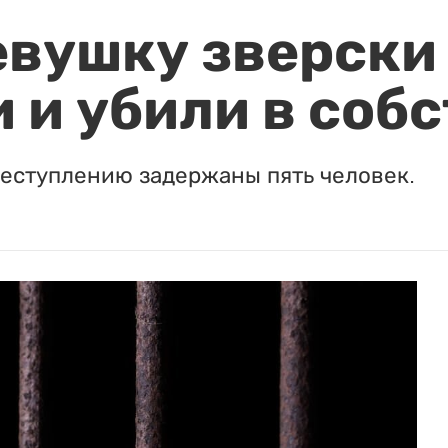
евушку зверски
 и убили в соб
реступлению задержаны пять человек.