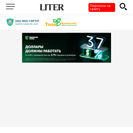
Подписка на
газету