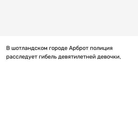
В шотландском городе Арброт полиция
расследует гибель девятилетней девочки,
которую нашли с тяжелыми травмами в
промышленной зоне, где семья разбила
палаточный лагерь. По подозрению в
убийстве ребенка задержан ее 35-летний
отец, передает
Liter.kz
со ссылкой на
The Sun
.
По данным полиции, семья из Западного
Йоркшира приехала в Арброт и разбила
палатку на территории заброшенной