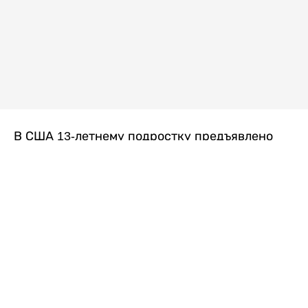
В США 13-летнему подростку предъявлено
обвинение в убийстве второй степени после
гибели его 14-летней сводной сестры. По
версии следствия, трагедия произошла
вскоре после ссоры между детьми, передает
Liter.kz
со ссылкой на
kmph.com
.
Как сообщили в полиции, девочка получила
огнестрельное ранение в голову. Она
скончалась от полученных травм.