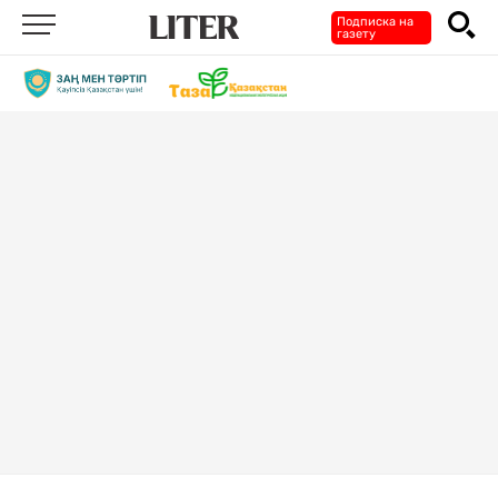
Подписка на
газету