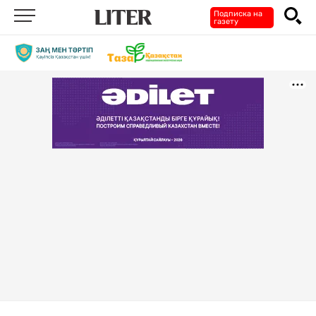
Подписка на
газету