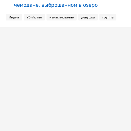
чемодане, выброшенном в озеро
Индия
Убийство
изнасилование
девушка
группа