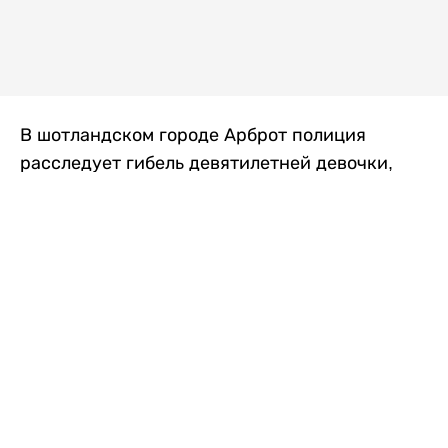
В шотландском городе Арброт полиция
расследует гибель девятилетней девочки,
которую нашли с тяжелыми травмами в
промышленной зоне, где семья разбила
палаточный лагерь. По подозрению в
убийстве ребенка задержан ее 35-летний
отец, передает
Liter.kz
со ссылкой на
The Sun
.
По данным полиции, семья из Западного
Йоркшира приехала в Арброт и разбила
палатку на территории заброшенной
промышленной зоны неподалеку от пляжа.