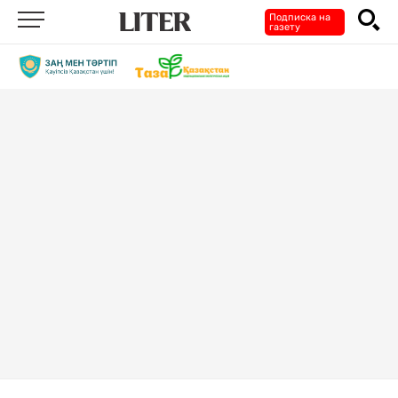
Подписка на
газету