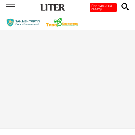
Подписка на
газету