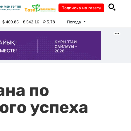
Подписка на газету
Погода
$
469.85
€
542.16
₽
5.78
ана по
ого успеха