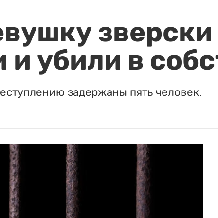
евушку зверски
 и убили в соб
реступлению задержаны пять человек.