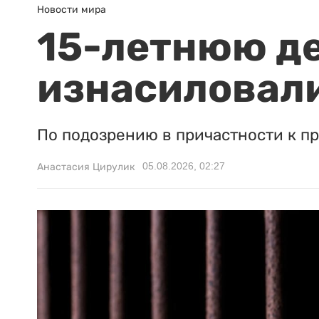
Новости мира
15-летнюю д
изнасиловали
По подозрению в причастности к п
05.08.2026, 02:27
Анастасия Цирулик