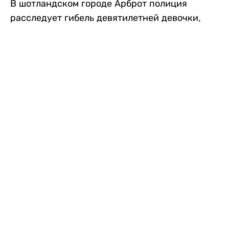
В шотландском городе Арброт полиция
расследует гибель девятилетней девочки,
которую нашли с тяжелыми травмами в
промышленной зоне, где семья разбила
палаточный лагерь. По подозрению в
убийстве ребенка задержан ее 35-летний
отец, передает
Liter.kz
со ссылкой на
The Sun
.
По данным полиции, семья из Западного
Йоркшира приехала в Арброт и разбила
палатку на территории заброшенной
промышленной зоны неподалеку от пляжа.
Вместе с родителями были двое детей.
Местные жители рассказали, что вечером в
воскресенье заметили палатку рядом с
автомобилем Peugeot.