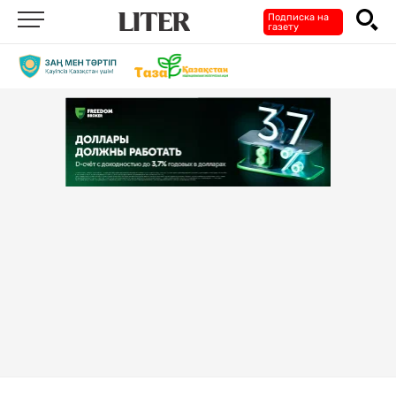
Подписка на
газету