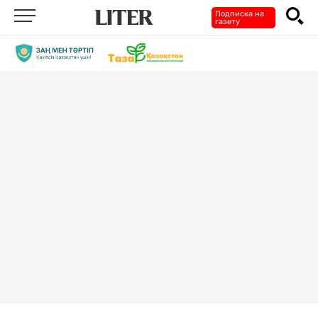
Подписка на
газету