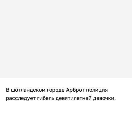
В шотландском городе Арброт полиция
расследует гибель девятилетней девочки,
которую нашли с тяжелыми травмами в
промышленной зоне, где семья разбила
палаточный лагерь. По подозрению в
убийстве ребенка задержан ее 35-летний