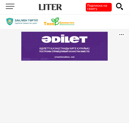
Подписка на
газету