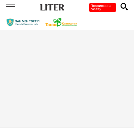
Подписка на
газету