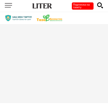
Подписка на
газету