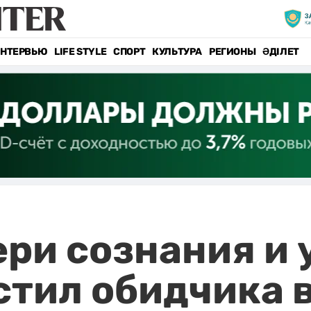
НТЕРВЬЮ
LIFE STYLE
СПОРТ
КУЛЬТУРА
РЕГИОНЫ
ӘДІЛЕТ
ри сознания и 
тил обидчика 