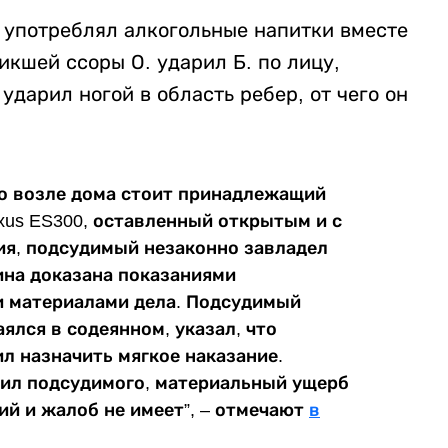
а употреблял алкогольные напитки вместе
икшей ссоры О. ударил Б. по лицу,
 ударил ногой в область ребер, от чего он
то возле дома стоит принадлежащий
us ES300, оставленный открытым и с
ия, подсудимый незаконно завладел
ина доказана показаниями
и материалами дела. Подсудимый
ялся в содеянном, указал, что
л назначить мягкое наказание.
тил подсудимого, материальный ущерб
ий и жалоб не имеет”, – отмечают
в