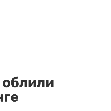
 облили
нге