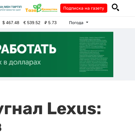
Подписка на газету
Погода
$
467.48
€
539.52
₽
5.73
угнал Lexus:
в