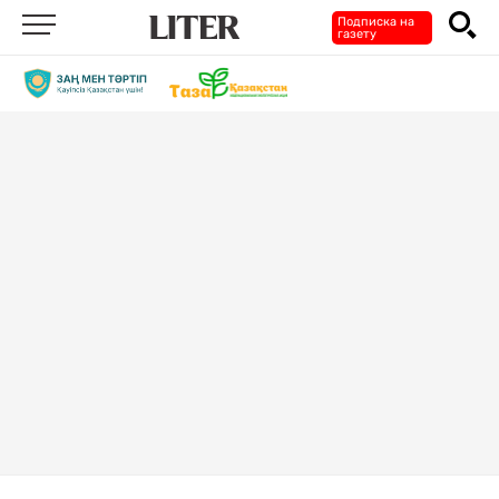
Подписка на
газету