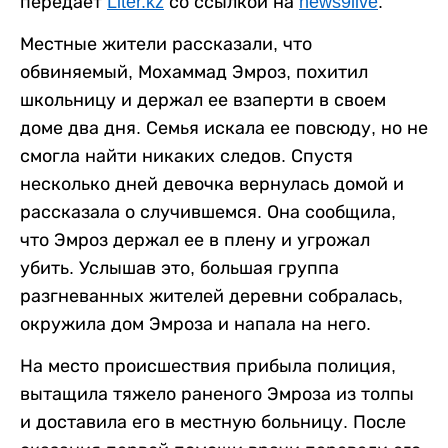
передает
Liter.kz
со ссылкой на
news9live
.
Местные жители рассказали, что
обвиняемый, Мохаммад Эмроз, похитил
школьницу и держал ее взаперти в своем
доме два дня. Семья искала ее повсюду, но не
смогла найти никаких следов. Спустя
несколько дней девочка вернулась домой и
рассказала о случившемся. Она сообщила,
что Эмроз держал ее в плену и угрожал
убить. Услышав это, большая группа
разгневанных жителей деревни собралась,
окружила дом Эмроза и напала на него.
На место происшествия прибыла полиция,
вытащила тяжело раненого Эмроза из толпы
и доставила его в местную больницу. После