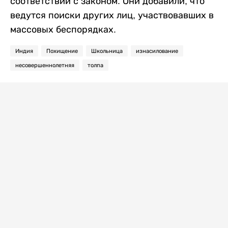
соответствии с законом. Они добавили, что
ведутся поиски других лиц, участвовавших в
массовых беспорядках.
Индия
Похищение
Школьница
изнасилование
несовершеннолетняя
толпа