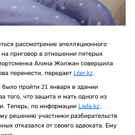
ояться рассмотрение апелляционного
 на приговор в отношении пятерых
 спортсменка Алина Жолжан совершила
ова перенести, передает
Liter.kz
.
было пройти 21 января в здании
а того, что защита и мать одного из
ли. Теперь, по информации
Lada.kz
,
кому решению участники разбирательств
нных отказался от своего адвоката. Ему
ника.