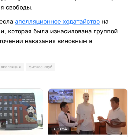
ия свободы.
несла
апелляционное ходатайство
на
и, которая была изнасилована группой
точении наказания виновным в
апелляция
фитнес-клуб