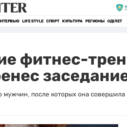
НТЕРВЬЮ
LIFE STYLE
СПОРТ
КУЛЬТУРА
РЕГИОНЫ
ӘДІЛЕТ
е фитнес-трене
ренес заседани
о мужчин, после которых она совершила 