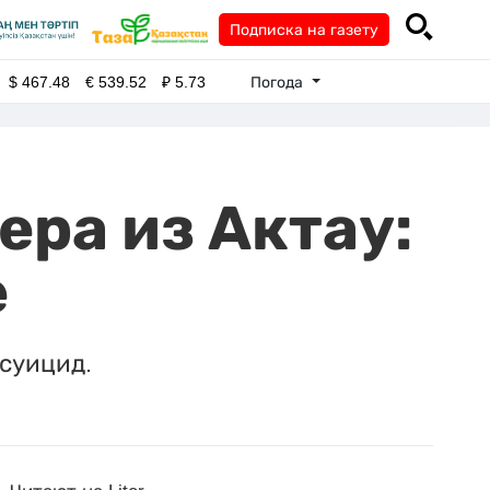
Подписка на газету
Погода
$
467.48
€
539.52
₽
5.73
ра из Актау:
е
суицид.