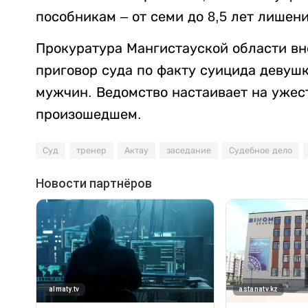
пособникам – от семи до 8,5 лет лишен
Прокуратура Мангистауской области в
приговор суда по факту суицида девушк
мужчин. Ведомство настаивает на ужес
произошедшем.
Суд
тренер
Актау
заседание
Судебное дело