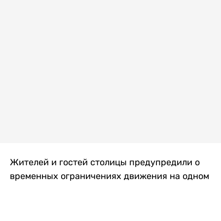
Жителей и гостей столицы предупредили о
временных ограничениях движения на одном
из самых загруженных проспектов города.
Причиной станут дорожные работы, которые
продлятся два дня, передает
Liter.kz
.