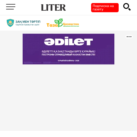
Подписка на
газету