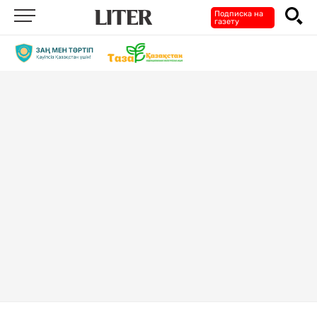
Подписка на
газету