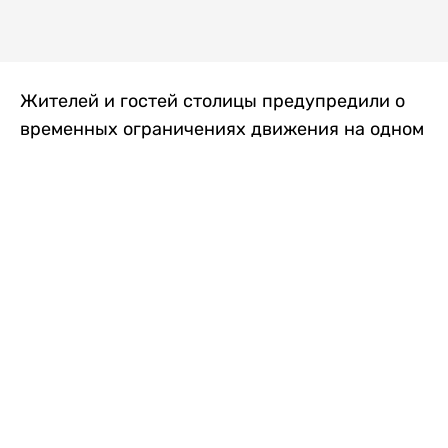
Жителей и гостей столицы предупредили о
временных ограничениях движения на одном
из самых загруженных проспектов города.
Причиной станут дорожные работы, которые
продлятся два дня, передает
Liter.kz
.
По информации городских служб, с 7 по 8
августа на проспекте Кабанбай батыра
пройдет ремонт дорожного покрытия. В связи
с этим движение будет частично ограничено
на участке от улицы Калкаман до улицы
Сарайшык. Полностью перекрывать дорогу не
планируется. На время ремонта движение