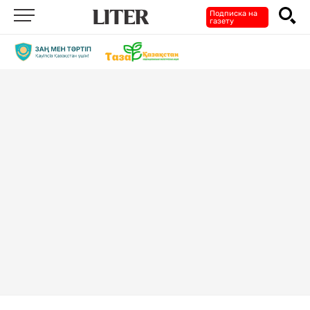
Подписка на
газету