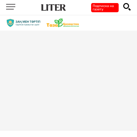
Подписка на
газету