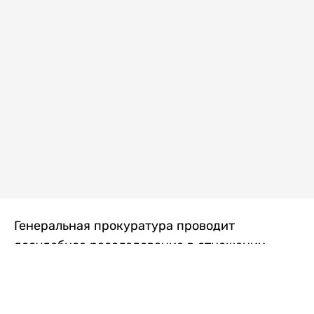
Генеральная прокуратура проводит
досудебное расследование в отношении
преступной группы, длительное время
занимавшейся экономической контрабандой
товаров из Китая в Казахстан, передает