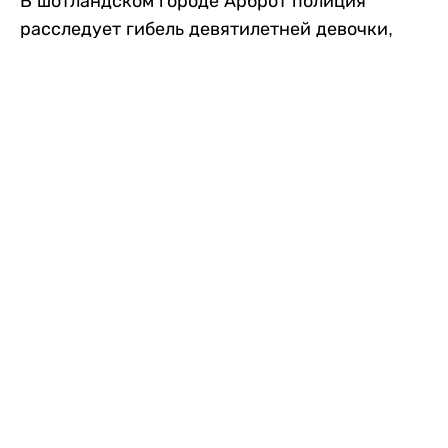
В шотландском городе Арброт полиция
расследует гибель девятилетней девочки,
которую нашли с тяжелыми травмами в
промышленной зоне, где семья разбила
палаточный лагерь. По подозрению в
убийстве ребенка задержан ее 35-летний
отец, передает
Liter.kz
со ссылкой на
The Sun
.
По данным полиции, семья из Западного
Йоркшира приехала в Арброт и разбила
палатку на территории заброшенной
промышленной зоны неподалеку от пляжа.
Вместе с родителями были двое детей.
Местные жители рассказали, что вечером в
воскресенье заметили палатку рядом с
автомобилем Peugeot.