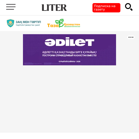
Подписка на
газету