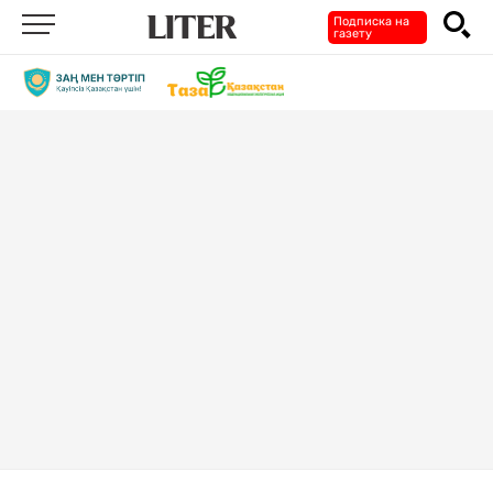
Подписка на
газету