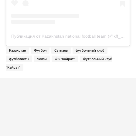
Публикация от Kazakhstan national football team (@kff_team)
Казахстан
Футбол
Сатпаев
футбольный клуб
футболисты
Челси
ФК "Кайрат"
Футбольный клуб
“Кайрат”