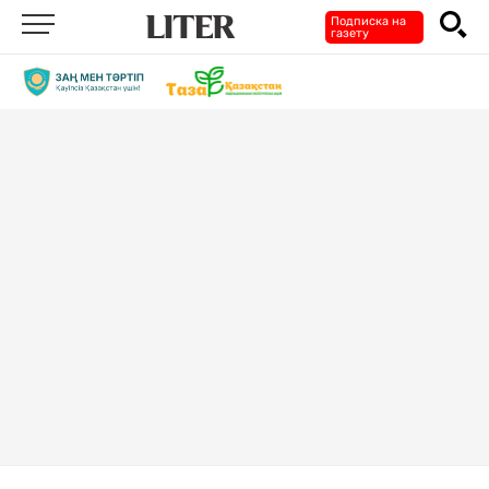
Подписка на
газету