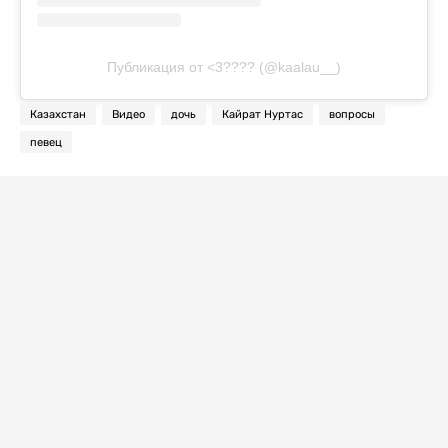
Публикация от <3???? (@kaalau__)
Казахстан
Видео
дочь
Кайрат Нуртас
вопросы
певец