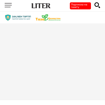
Подписка на
газету